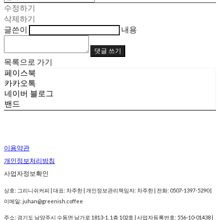
수정하기
삭제하기
글쓴이
내용
댓글 쓰기
목록으로 가기
페이스북
카카오톡
네이버 블로그
밴드
이용약관
개인정보처리방침
사업자정보확인
상호: 그리니쉬커피 | 대표: 차주한 | 개인정보관리책임자: 차주한 | 전화: 0507-1397-5290 |
이메일: juhan@greenish.coffee
주소: 경기도 남양주시 수동면 남가로 1813-1, 1층 102호 | 사업자등록번호:
556-10-01438
|