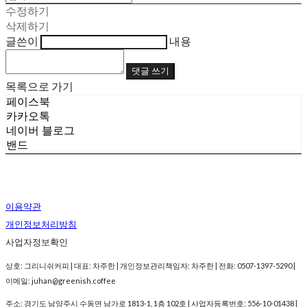
수정하기
삭제하기
글쓴이
내용
댓글 쓰기
목록으로 가기
페이스북
카카오톡
네이버 블로그
밴드
이용약관
개인정보처리방침
사업자정보확인
상호: 그리니쉬커피 | 대표: 차주한 | 개인정보관리책임자: 차주한 | 전화: 0507-1397-5290 |
이메일: juhan@greenish.coffee
주소: 경기도 남양주시 수동면 남가로 1813-1, 1층 102호 | 사업자등록번호:
556-10-01438
|