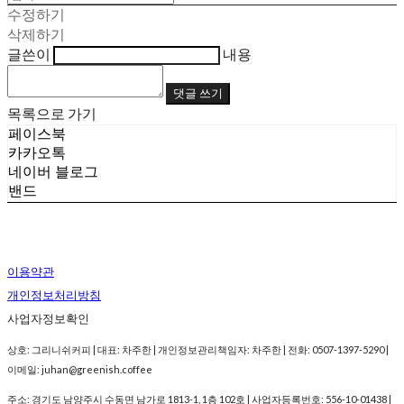
수정하기
삭제하기
글쓴이
내용
댓글 쓰기
목록으로 가기
페이스북
카카오톡
네이버 블로그
밴드
이용약관
개인정보처리방침
사업자정보확인
상호: 그리니쉬커피 | 대표: 차주한 | 개인정보관리책임자: 차주한 | 전화: 0507-1397-5290 |
이메일: juhan@greenish.coffee
주소: 경기도 남양주시 수동면 남가로 1813-1, 1층 102호 | 사업자등록번호:
556-10-01438
|