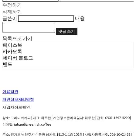
수정하기
삭제하기
글쓴이
내용
댓글 쓰기
목록으로 가기
페이스북
카카오톡
네이버 블로그
밴드
이용약관
개인정보처리방침
사업자정보확인
상호: 그리니쉬커피 | 대표: 차주한 | 개인정보관리책임자: 차주한 | 전화: 0507-1397-5290 |
이메일: juhan@greenish.coffee
주소: 경기도 남양주시 수동면 남가로 1813-1, 1층 102호 | 사업자등록번호:
556-10-01438
|