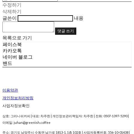
수정하기
삭제하기
글쓴이
내용
댓글 쓰기
목록으로 가기
페이스북
카카오톡
네이버 블로그
밴드
이용약관
개인정보처리방침
사업자정보확인
상호: 그리니쉬커피 | 대표: 차주한 | 개인정보관리책임자: 차주한 | 전화: 0507-1397-5290 |
이메일: juhan@greenish.coffee
주소: 경기도 남양주시 수동면 남가로 1813-1, 1층 102호 | 사업자등록번호:
556-10-01438
|