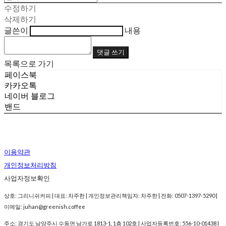
수정하기
삭제하기
글쓴이
내용
댓글 쓰기
목록으로 가기
페이스북
카카오톡
네이버 블로그
밴드
이용약관
개인정보처리방침
사업자정보확인
상호: 그리니쉬커피 | 대표: 차주한 | 개인정보관리책임자: 차주한 | 전화: 0507-1397-5290 |
이메일: juhan@greenish.coffee
주소: 경기도 남양주시 수동면 남가로 1813-1, 1층 102호 | 사업자등록번호:
556-10-01438
|