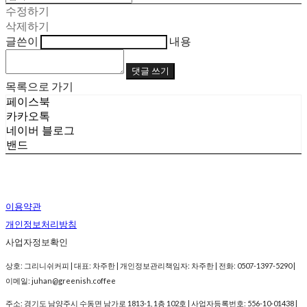
수정하기
삭제하기
글쓴이
내용
댓글 쓰기
목록으로 가기
페이스북
카카오톡
네이버 블로그
밴드
이용약관
개인정보처리방침
사업자정보확인
상호: 그리니쉬커피 | 대표: 차주한 | 개인정보관리책임자: 차주한 | 전화: 0507-1397-5290 |
이메일: juhan@greenish.coffee
주소: 경기도 남양주시 수동면 남가로 1813-1, 1층 102호 | 사업자등록번호:
556-10-01438
|