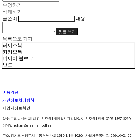
수정하기
삭제하기
글쓴이
내용
댓글 쓰기
목록으로 가기
페이스북
카카오톡
네이버 블로그
밴드
이용약관
개인정보처리방침
사업자정보확인
상호: 그리니쉬커피 | 대표: 차주한 | 개인정보관리책임자: 차주한 | 전화: 0507-1397-5290 |
이메일: juhan@greenish.coffee
주소: 경기도 남양주시 수동면 남가로 1813-1, 1층 102호 | 사업자등록번호:
556-10-01438
|