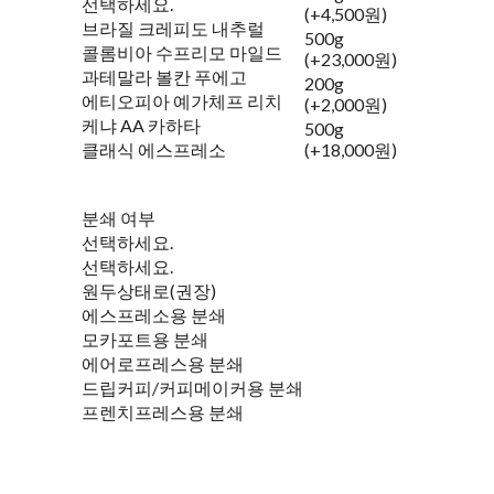
선택하세요.
(+4,500원)
브라질 크레피도 내추럴
500g
콜롬비아 수프리모 마일드
(+23,000원)
과테말라 볼칸 푸에고
200g
에티오피아 예가체프 리치
(+2,000원)
케냐 AA 카하타
500g
클래식 에스프레소
(+18,000원)
분쇄 여부
선택하세요.
선택하세요.
원두상태로(권장)
에스프레소용 분쇄
모카포트용 분쇄
에어로프레스용 분쇄
드립커피/커피메이커용 분쇄
프렌치프레스용 분쇄